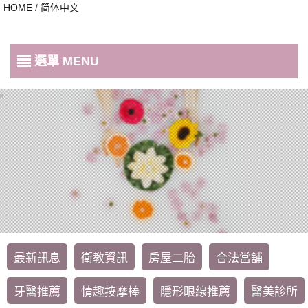
HOME
/
简体中文
選單 MENU
最新訊息
衛教資訊
房屋二胎
合法當舖
牙醫推薦
情趣按摩棒
隱形眼線推薦
醫美診所