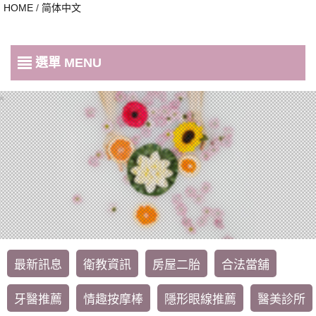
HOME
/
简体中文
選單 MENU
最新訊息
衛教資訊
房屋二胎
合法當舖
牙醫推薦
情趣按摩棒
隱形眼線推薦
醫美診所