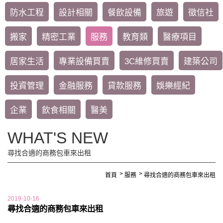
防水工程
設計相關
餐飲設備
旅遊
徵信社
搬家
精密工業
服務
教育類
醫療項目
居家生活
專業設備買賣
3C維修買賣
建築公司
投資管理
金融服務
貸款服務
娛樂經紀
企業
飲食相關
醫美
WHAT'S NEW
尋找合適的商務包車來出租
首頁
服務
尋找合適的商務包車來出租
2019-10-16
尋找合適的商務包車來出租